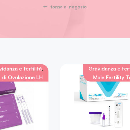
torna al negozio
idanza e fertilità
Gravidanza e fert
,
t di Ovulazione LH
Male Fertility T