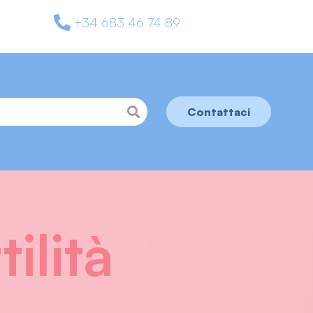
+34 683 46 74 89
Contattaci
ilità