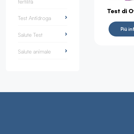
fertilità
Test di 
Test Antidroga
Piü i
Salute Test
Salute animale