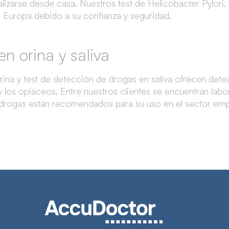
lizarse desde casa. Nuestros test de Helicobacter Pylori, t
da Europa debido a su confianza y seguridad.
n orina y saliva
rina y test de detección de drogas en saliva ofrecen det
y los opiáceos.
Entre nuestros clientes se encuentran lab
 drogas están recomendados para su uso en el sector emp