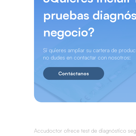
pruebas diagnós
negocio?
Si quieres ampliar su cartera de produ
no dudes en contactar con nosotros:
Contáctanos
Accudoctor ofrece test de diagnóstico segu