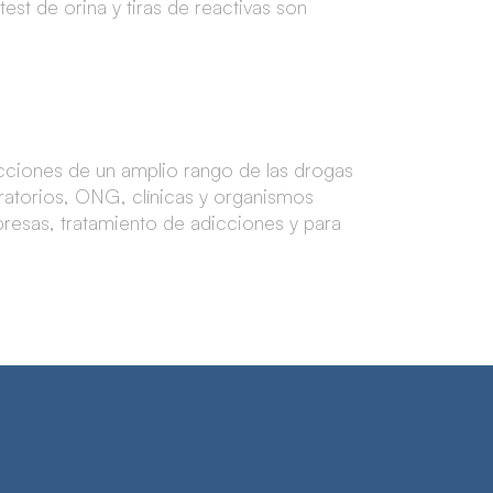
est de orina y tiras de reactivas son
ecciones de un amplio rango de las drogas
oratorios, ONG, clínicas y organismos
resas, tratamiento de adicciones y para