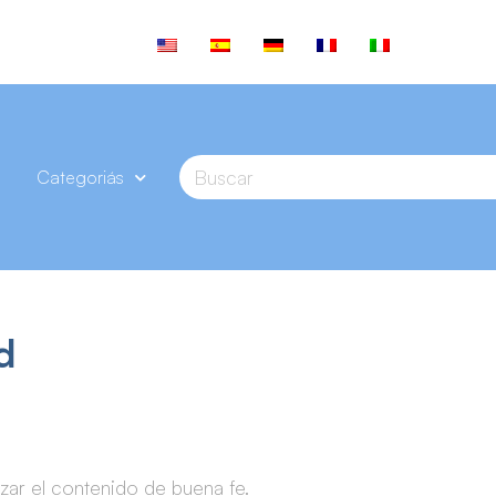
Categoriás
d
izar el contenido de buena fe.