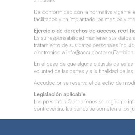
accurate.
De conformidad con la normativa vigente e
facilitados y ha implantado los medios y me
Ejercicio de derechos de acceso, rectifi
Es su responsabilidad mantener sus datos a
tratamiento de sus datos personales incluid
electrónico a
info@accudoctor.eu
También p
En el caso de que alguna cláusula de estas 
voluntad de las partes y a la finalidad de l
Accudoctor se reserva el derecho de modifi
Legislación aplicable
Las presentes Condiciones se regirán e inte
controversia, las partes se someten a los juz