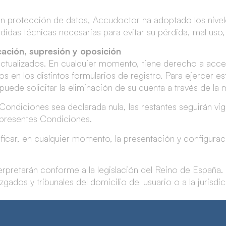
n protección de datos, Accudoctor ha adoptado los nivel
didas técnicas necesarias para evitar su pérdida, mal uso
cación, supresión y oposición
ctualizados. En cualquier momento, tiene derecho a accede
os en los distintos formularios de registro. Para ejercer 
uede solicitar la eliminación de su cuenta a través de la
Condiciones sea declarada nula, las restantes seguirán vig
as presentes Condiciones.
car, en cualquier momento, la presentación y configuraci
rpretarán conforme a la legislación del Reino de España. 
gados y tribunales del domicilio del usuario o a la jurisdic