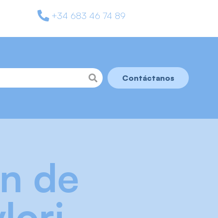
+34 683 46 74 89
Contáctanos
ón de
lori