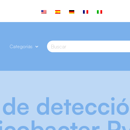
Categoriás
 de detecci
icobacter Py