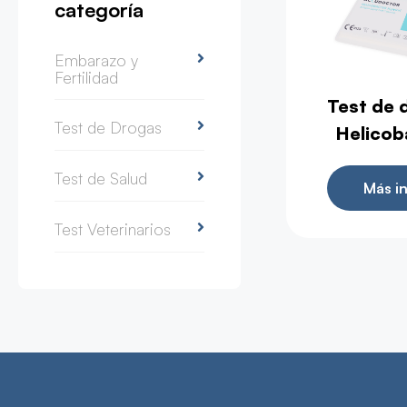
categoría
Embarazo y
Fertilidad
Test de 
Test de Drogas
Helicob
Test de Salud
Más i
Test Veterinarios