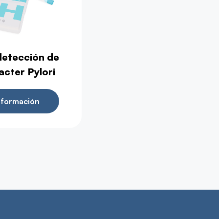
detección de
acter Pylori
nformación