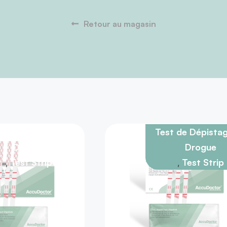
Retour au magasin
t de Dépistage de
Test de Dépista
Drogue
Drogue
Test Strip
Test Strip
,
,