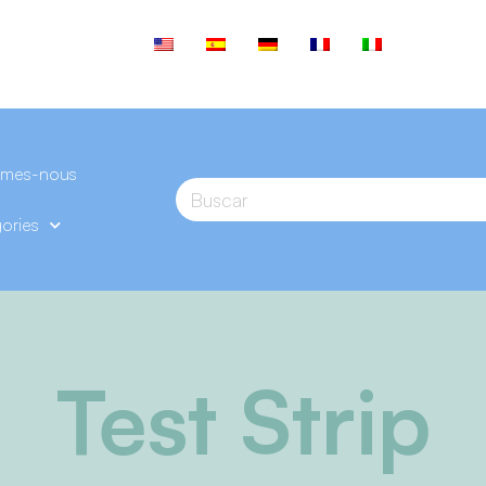
mmes-nous
ories
Test Strip