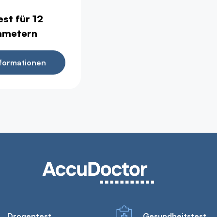
est für 12
ametern
formationen
Drogentest
Gesundheitstest