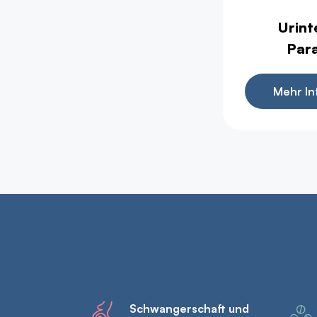
Urint
Par
Mehr In
Schwangerschaft und