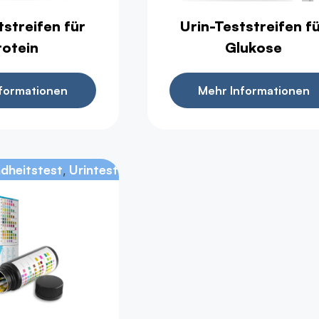
tstreifen für
Urin-Teststreifen f
rotein
Glukose
formationen
Mehr Informationen
dheitstest
Urintest
,