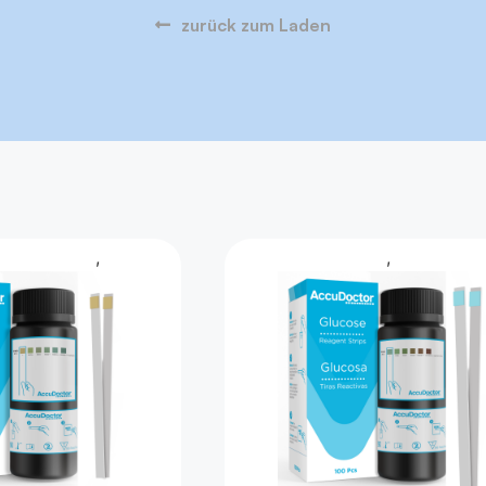
zurück zum Laden
dheitstest
Urintest
Urintest
Gesundhe
,
,