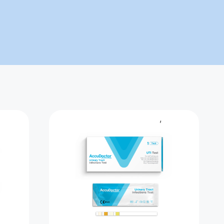
itstest
Gesundheitstest
Urintest
,