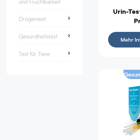
und Fruchtbarkeit
Urin-Tes
Drogentest
P
Gesundheitstest
Mehr In
Test für Tiere
Gesun